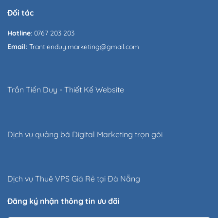
Đối tác
Hotline
: 0767 203 203
Email:
Trantienduy.marketing@gmail.com
Trần Tiến Duy
-
Thiết Kế Website
Dịch vụ quảng bá Digital Marketing trọn gói
Dịch vụ
Thuê VPS Giá Rẻ
tại Đà Nẵng
Đăng ký nhận thông tin ưu đãi