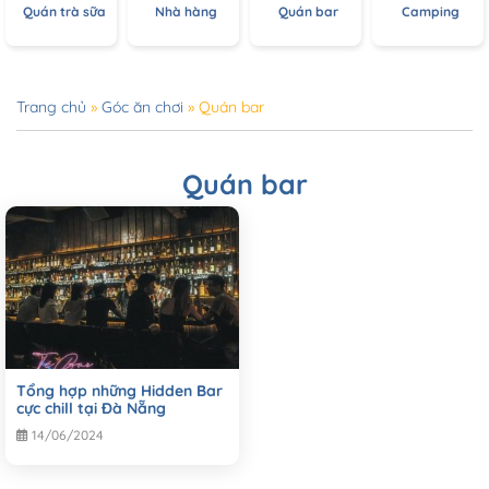
Quán trà sữa
Nhà hàng
Quán bar
Camping
Trang chủ
»
Góc ăn chơi
»
Quán bar
Quán bar
Tổng hợp những Hidden Bar
cực chill tại Đà Nẵng
14/06/2024