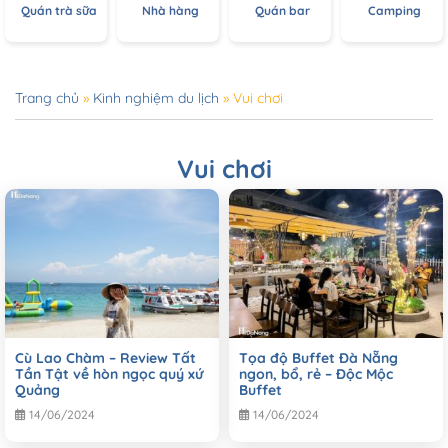
Quán trà sữa
Nhà hàng
Quán bar
Camping
Trang chủ
»
Kinh nghiệm du lịch
»
Vui chơi
Vui chơi
Cù Lao Chàm – Review Tất
Tọa độ Buffet Đà Nẵng
Tần Tật về hòn ngọc quý xứ
ngon, bổ, rẻ – Độc Mộc
Quảng
Buffet
14/06/2024
14/06/2024