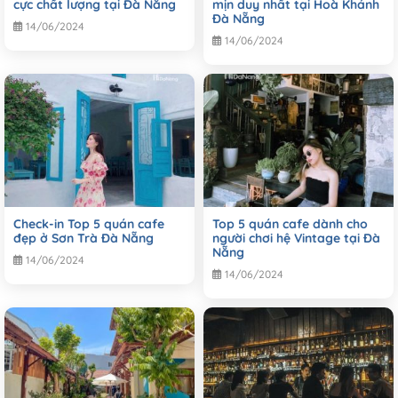
cực chất lượng tại Đà Nẵng
mịn duy nhất tại Hoà Khánh
Đà Nẵng
14/06/2024
14/06/2024
Check-in Top 5 quán cafe
Top 5 quán cafe dành cho
đẹp ở Sơn Trà Đà Nẵng
người chơi hệ Vintage tại Đà
Nẵng
14/06/2024
14/06/2024