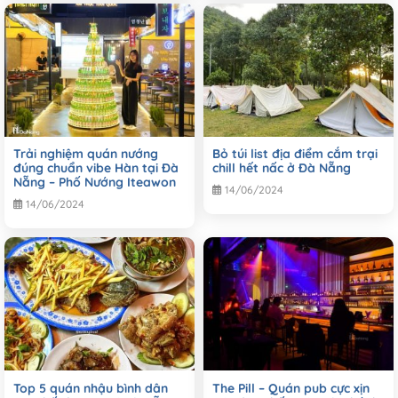
Trải nghiệm quán nướng
Bỏ túi list địa điểm cắm trại
đúng chuẩn vibe Hàn tại Đà
chill hết nấc ở Đà Nẵng
Nẵng – Phố Nướng Iteawon
14/06/2024
14/06/2024
Top 5 quán nhậu bình dân
The Pill – Quán pub cực xịn