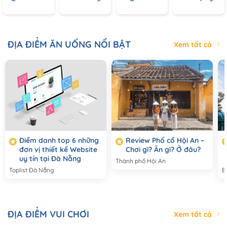
ĐỊA ĐIỂM ĂN UỐNG NỔI BẬT
Xem tất cả
Điểm danh top 6 những
Review Phố cổ Hội An –
đơn vị thiết kế Website
Chơi gì? Ăn gì? Ở đâu?
uy tín tại Đà Nẵng
Thành phố Hội An
Toplist Đà Nẵng
B
ĐỊA ĐIỂM VUI CHƠI
Xem tất cả