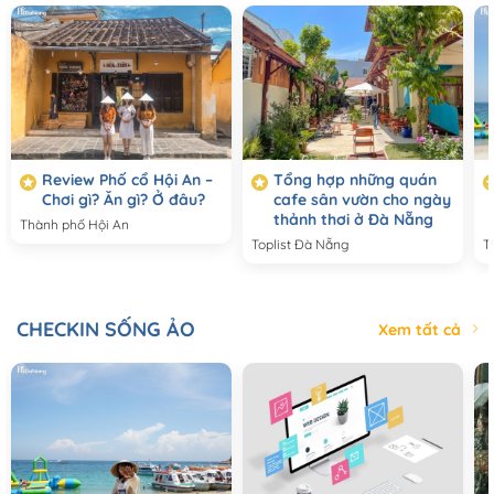
Review Phố cổ Hội An –
Tổng hợp những quán
Chơi gì? Ăn gì? Ở đâu?
cafe sân vườn cho ngày
thảnh thơi ở Đà Nẵng
Thành phố Hội An
Toplist Đà Nẵng
T
CHECKIN SỐNG ẢO
Xem tất cả