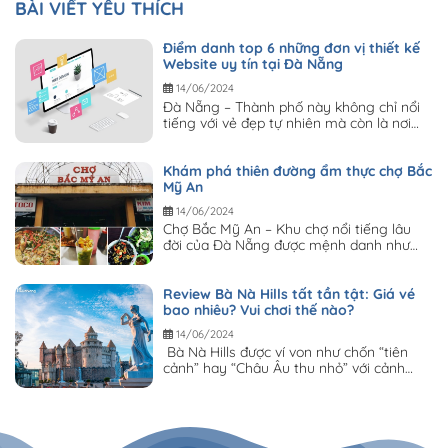
BÀI VIẾT YÊU THÍCH
Điểm danh top 6 những đơn vị thiết kế
Website uy tín tại Đà Nẵng
14/06/2024
Đà Nẵng – Thành phố này không chỉ nổi
tiếng với vẻ đẹp tự nhiên mà còn là nơi
tập trung những doanh...
Khám phá thiên đường ẩm thực chợ Bắc
Mỹ An
14/06/2024
Chợ Bắc Mỹ An – Khu chợ nổi tiếng lâu
đời của Đà Nẵng được mệnh danh như
một thiên đường với những...
Review Bà Nà Hills tất tần tật: Giá vé
bao nhiêu? Vui chơi thế nào?
14/06/2024
Bà Nà Hills được ví von như chốn “tiên
cảnh” hay “Châu Âu thu nhỏ” với cảnh
quan tuyệt đẹp, những công trình...