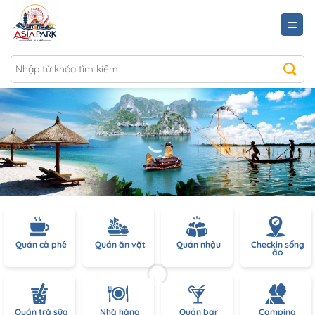
Chuyển
đến
nội
dung
Quán cà phê
Quán ăn vặt
Quán nhậu
Checkin sống
ảo
Quán trà sữa
Nhà hàng
Quán bar
Camping