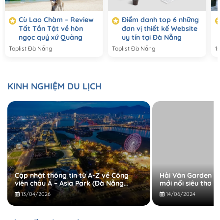
Cù Lao Chàm – Review
Điểm danh top 6 những
Tất Tần Tật về hòn
đơn vị thiết kế Website
ngọc quý xứ Quảng
uy tín tại Đà Nẵng
Toplist Đà Nẵng
Toplist Đà Nẵng
KINH NGHIỆM DU LỊCH
Cập nhật thông tin từ A-Z về Công
Hải Vân Garden – 
viên châu Á – Asia Park (Đà Nẵng
mới nổi siêu thơ 
Downtown 2026)
giới trẻ
13/04/2026
14/06/2024