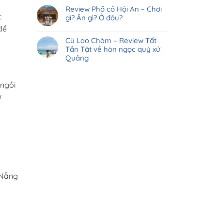
Review Phố cổ Hội An – Chơi
c
gì? Ăn gì? Ở đâu?
để
Cù Lao Chàm – Review Tất
Tần Tật về hòn ngọc quý xứ
Quảng
 ngồi
ự
 Nẵng