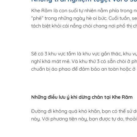
Khe Răm là con suối tự nhiên nằm phía trong 
“phê” trong những ngày hè oi bức. Cuối tuần, 
tách biệt khỏi cái nắng chói chang nơi phố thị 
Sẽ có 3 khu vực tắm là khu vực gần thác, khu v
nghỉ khá mát mẻ. Và khu thứ 3 có sẵn chòi ở p
chuẩn bị áo phao để đảm bảo an toàn hoặc ở 
Những điều lưu ý khi dừng chân tại Khe Răm
Đường đi không quá khó khăn, bạn có thể sử d
này. Với phương tiện này, bạn được tự do, thoải 