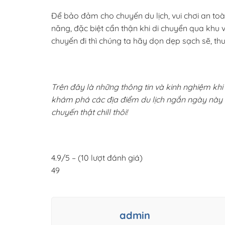
Để bảo đảm cho chuyến du lịch, vui chơi an to
năng, đặc biệt cẩn thận khi di chuyển qua khu 
chuyến đi thì chúng ta hãy dọn dẹp sạch sẽ, th
Trên đây là những thông tin và kinh nghiệm kh
khám phá các địa điểm du lịch ngắn ngày này 
chuyến thật chill thôi!
4.9
/5 – (
10
lượt đánh giá)
49
admin