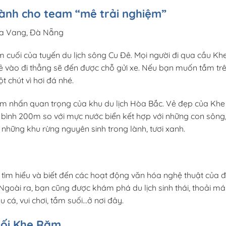
ành cho team “mê trải nghiệm”
òa Vang, Đà Nẵng
 cuối của tuyến du lịch sông Cu Đê. Mọi người đi qua cầu K
ẻ vào đi thẳng sẽ đến được chỗ gửi xe. Nếu bạn muốn tắm tr
t chút vì hơi đá nhé.
ểm nhấn quan trọng của khu du lịch Hòa Bắc. Vẻ đẹp của Kh
g bình 200m so với mực nước biển kết hợp với những con sông
 những khu rừng nguyên sinh trong lành, tươi xanh.
 tìm hiểu và biết đến các hoạt động văn hóa nghệ thuật của 
 Ngoài ra, bạn cũng được khám phá du lịch sinh thái, thoải má
 cá, vui chơi, tắm suối…ở nơi đây.
suối Khe Răm