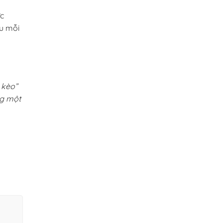
ức
u mỗi
 kèo”
ng một