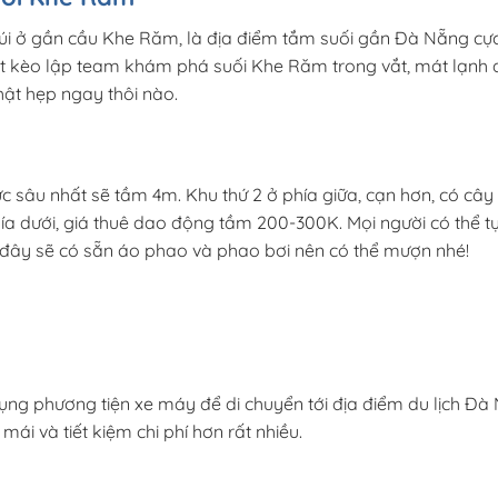
núi ở gần cầu Khe Răm, là địa điểm tắm suối gần Đà Nẵng cự
set kèo lập team khám phá suối Khe Răm trong vắt, mát lạnh 
chật hẹp ngay thôi nào.
ực sâu nhất sẽ tầm 4m. Khu thứ 2 ở phía giữa, cạn hơn, có cây
hía dưới, giá thuê dao động tầm 200-300K.
Mọi người có thể t
đây sẽ có sẵn áo phao và phao bơi nên có thể mượn nhé!
ụng phương tiện xe máy để di chuyển tới địa điểm du lịch Đà
mái và tiết kiệm chi phí hơn rất nhiều.