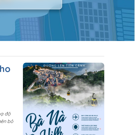
cho
oạ độ
nên bỏ