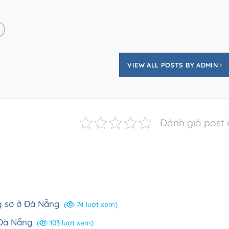
VIEW ALL POSTS BY ADMIN
Đánh giá post 
g sơ ở Đà Nẵng
(
74 lượt xem)
i Đà Nẵng
(
103 lượt xem)