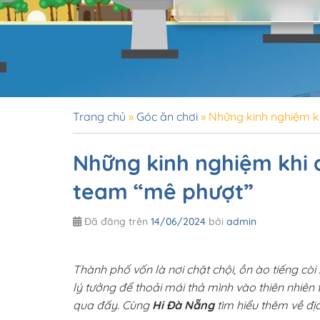
Trang chủ
»
Góc ăn chơi
»
Những kinh nghiệm k
Những kinh nghiệm khi
team “mê phượt”
Đã đăng trên
14/06/2024
bởi
admin
Thành phố vốn là nơi chật chội, ồn ào tiếng cò
lý tưởng để thoải mái thả mình vào thiên nhiên
qua đấy. Cùng
Hi Đà Nẵng
tìm hiểu thêm về địa