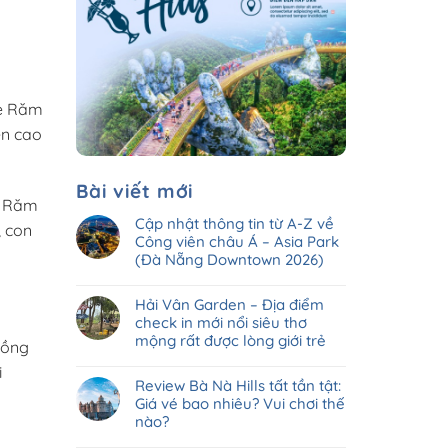
he Răm
ên cao
Bài viết mới
e Răm
Cập nhật thông tin từ A-Z về
, con
Công viên châu Á – Asia Park
(Đà Nẵng Downtown 2026)
Hải Vân Garden – Địa điểm
check in mới nổi siêu thơ
mộng rất được lòng giới trẻ
đồng
i
Review Bà Nà Hills tất tần tật:
Giá vé bao nhiêu? Vui chơi thế
nào?