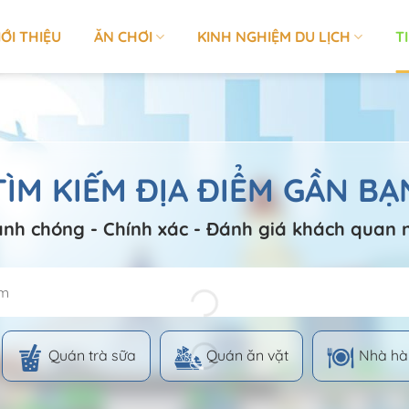
IỚI THIỆU
ĂN CHƠI
KINH NGHIỆM DU LỊCH
T
TÌM KIẾM ĐỊA ĐIỂM GẦN BẠ
nh chóng - Chính xác - Đánh giá khách quan 
Quán trà sữa
Quán ăn vặt
Nhà hà