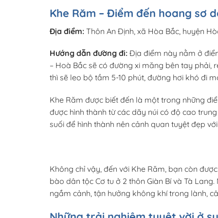
Khe Răm – Điểm đến hoang sơ d
Địa điểm:
Thôn An Định, xã Hòa Bắc, huyện H
Hướng dẫn đường đi:
Địa điểm này nằm ở điểm
– Hoà Bắc sẽ có đường xi măng bên tay phải, r
thì sẽ leo bộ tầm 5-10 phút, đường hơi khó đi mộ
Khe Răm được biết đến là một trong những đi
được hình thành từ các dãy núi có độ cao trun
suối để hình thành nên cảnh quan tuyệt đẹp với
Không chỉ vậy, đến với Khe Răm, bạn còn được
bào dân tộc Cơ tu ở 2 thôn Giàn Bí và Tà Lang.
ngắm cảnh, tận hưởng không khí trong lành, câu
Những trải nghiệm tuyệt vời ở 