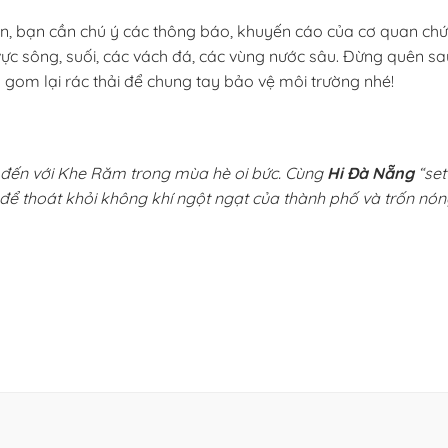
àn, bạn cần chú ý các thông báo, khuyến cáo của cơ quan ch
vực sông, suối, các vách đá, các vùng nước sâu. Đ
ừng quên sa
u gom lại rác thải để chung tay bảo vệ môi trường nhé!
i đến với Khe Răm trong mùa hè oi bức. Cùng
Hi Đà Nẵng
“set
để thoát khỏi không khí ngột ngạt của thành phố và trốn nó