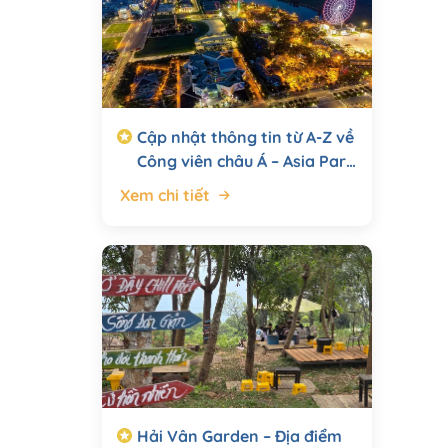
Cập nhật thông tin từ A-Z về
Công viên châu Á – Asia Park
(Đà Nẵng Downtown 2026)
Xem chi tiết
Hải Vân Garden – Địa điểm