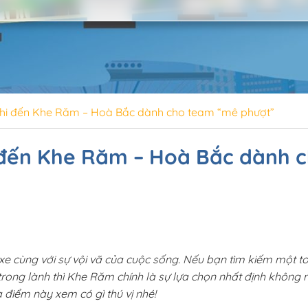
hi đến Khe Răm – Hoà Bắc dành cho team “mê phượt”
 đến Khe Răm – Hoà Bắc dành 
i xe cùng với sự vội vã của cuộc sống. Nếu bạn tìm kiếm một t
 trong lành thì Khe Răm chính là sự lựa chọn nhất định không 
 điểm này xem có gì thú vị nhé!