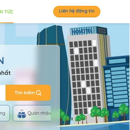
Liên hệ đăng tin
IN TỨC
N
nhất
ng
Quán nhậu
Quán bar
Check